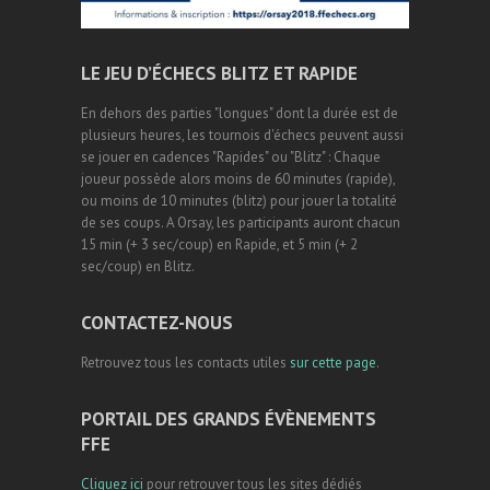
LE JEU D’ÉCHECS BLITZ ET RAPIDE
En dehors des parties "longues" dont la durée est de
plusieurs heures, les tournois d'échecs peuvent aussi
se jouer en cadences "Rapides" ou "Blitz" : Chaque
joueur possède alors moins de 60 minutes (rapide),
ou moins de 10 minutes (blitz) pour jouer la totalité
de ses coups. A Orsay, les participants auront chacun
15 min (+ 3 sec/coup) en Rapide, et 5 min (+ 2
sec/coup) en Blitz.
CONTACTEZ-NOUS
Retrouvez tous les contacts utiles
sur cette page
.
PORTAIL DES GRANDS ÉVÈNEMENTS
FFE
Cliquez ici
pour retrouver tous les sites dédiés