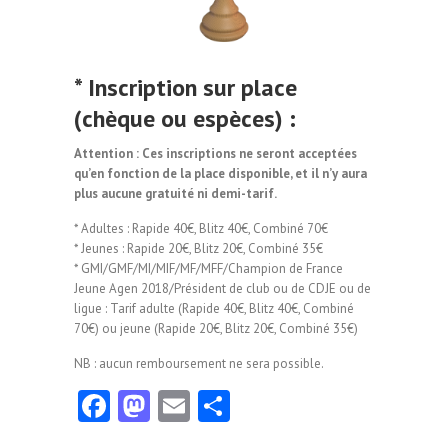
* Inscription sur place
(chèque ou espèces) :
Attention : Ces inscriptions ne seront acceptées
qu’en fonction de la place disponible, et il n’y aura
plus aucune gratuité ni demi-tarif.
* Adultes : Rapide 40€, Blitz 40€, Combiné 70€
* Jeunes : Rapide 20€, Blitz 20€, Combiné 35€
* GMI/GMF/MI/MIF/MF/MFF/Champion de France
Jeune Agen 2018/Président de club ou de CDJE ou de
ligue : Tarif adulte (Rapide 40€, Blitz 40€, Combiné
70€) ou jeune (Rapide 20€, Blitz 20€, Combiné 35€)
NB : aucun remboursement ne sera possible.
Fa
M
E
Pa
ce
as
m
rt