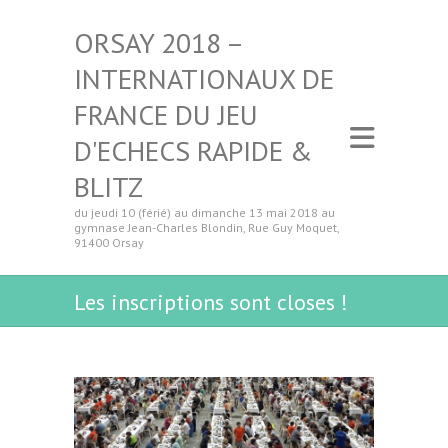
ORSAY 2018 –
INTERNATIONAUX DE
FRANCE DU JEU
D'ECHECS RAPIDE &
BLITZ
du jeudi 10 (férié) au dimanche 13 mai 2018 au
gymnase Jean-Charles Blondin, Rue Guy Moquet,
91400 Orsay
Les inscriptions sont closes !