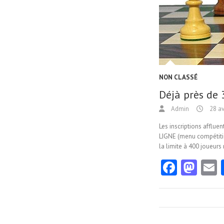
NON CLASSÉ
Déjà près de 
Admin
28 av
Les inscriptions afflue
LIGNE (menu compétition
la limite à 400 joueur
Fa
M
ce
as
b
to
a
o
d
l