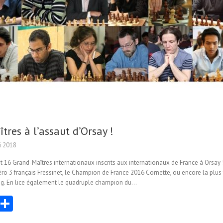
tres à l’assaut d’Orsay !
i 2018
 16 Grand-Maîtres internationaux inscrits aux internationaux de France à Orsay 
ro 3 français Fressinet, le Champion de France 2016 Cornette, ou encore la plus 
ag. En lice également le quadruple champion du…
E
Pa
m
rt