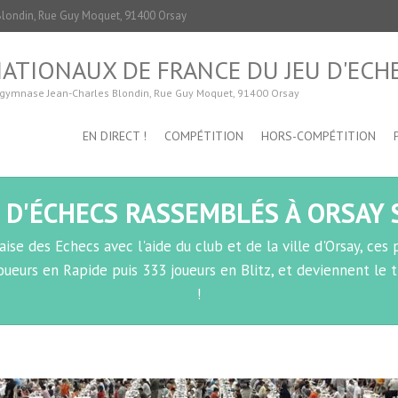
ondin, Rue Guy Moquet, 91400 Orsay
ATIONAUX DE FRANCE DU JEU D'ECHE
u gymnase Jean-Charles Blondin, Rue Guy Moquet, 91400 Orsay
EN DIRECT !
COMPÉTITION
HORS-COMPÉTITION
 D'ÉCHECS RASSEMBLÉS À ORSAY S
ise des Echecs avec l'aide du club et de la ville d'Orsay, ce
oueurs en Rapide puis 333 joueurs en Blitz, et deviennent le
!