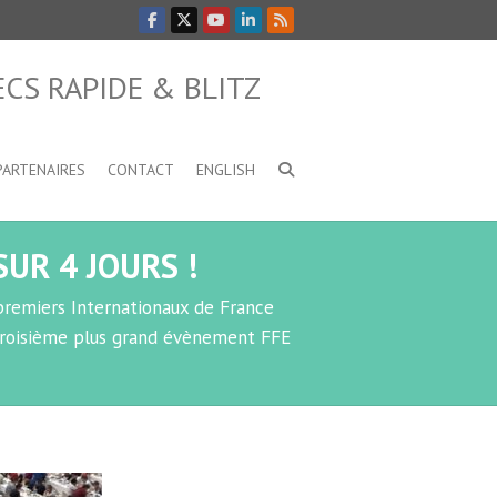
CS RAPIDE & BLITZ
PARTENAIRES
CONTACT
ENGLISH
UR 4 JOURS !
s premiers Internationaux de France
 troisième plus grand évènement FFE