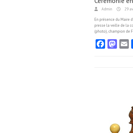
Cérémonie en
Admin
29 av
En présence du Maire d
presse la veille de la
(photo), champion de F
Fa
M
ce
as
b
to
a
o
d
l
o
o
k
n