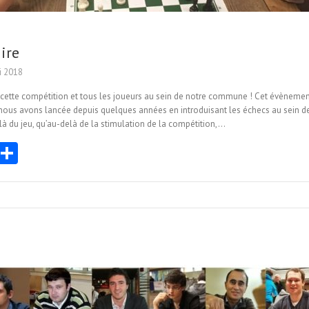
ire
i 2018
ir cette compétition et tous les joueurs au sein de notre commune ! Cet évènemen
ous avons lancée depuis quelques années en introduisant les échecs au sein des
à du jeu, qu’au-delà de la stimulation de la compétition,…
E
Pa
m
rt
i
ag
er