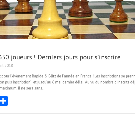
350 joueurs ! Derniers jours pour s’inscrire
ril 2018
nt pour l’évènement Rapide & Blitz de l’année en France ! Les inscriptions se pr
 puis inscription), et jusqu’au 6 mai dernier délai. Au vu du nombre d’inscrits dé
s maximum, il ne sera sans…
E
Pa
m
rt
i
ag
er