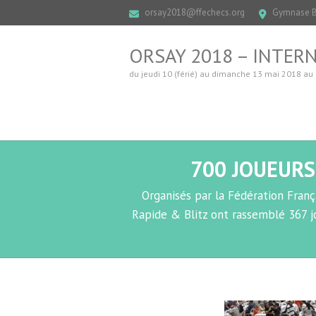
orsay2018@ffechecs.org
Gymnase Bl
ORSAY 2018 – INTERN
du jeudi 10 (férié) au dimanche 13 mai 2018 a
700 JOUEURS
Organisés par la Fédération França
Rapide & Blitz ont rassemblé 367 j