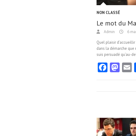
NON CLASSÉ
Le mot du Ma
Admin
6 ma
Quel plaisir d’accueill
dans la démarche que n
suis persuadé qu’au-del
Fa
M
ce
as
b
to
a
o
d
l
o
o
k
n