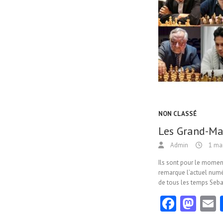
NON CLASSÉ
Les Grand-Maî
Admin
1 ma
Ils sont pour le moment
remarque l’actuel numé
de tous les temps Seb
Fa
M
ce
as