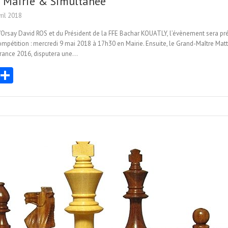
 Mairie & Simultanée
ril 2018
’Orsay David ROS et du Président de la FFE Bachar KOUATLY, l’évènement sera pré
 compétition : mercredi 9 mai 2018 à 17h30 en Mairie. Ensuite, le Grand-Maître 
rance 2016, disputera une…
E
Pa
m
rt
i
ag
er